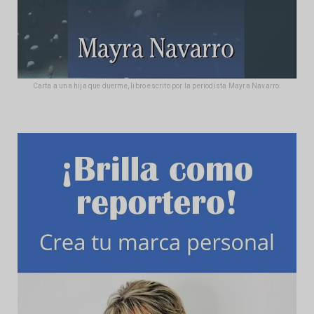
Carta a una hija que duerme, libro escrito por la periodista Mayra Navarro.