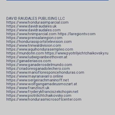
DAVID RAUDALES PUBLISING LLC
https://www.hondurasimparcial.com
https://www.davidraudales.uk
https://www.davidraudales.com
https://www.hnimparcial.com https://laregiontv.com
https://www.prensalaregion.com
https://hondurassportstelevision.com
https://www.tnnwaldivision.com
https://www.aquihondurasempleo.com
https://mundohn.com https://www.pyotrilyichtchaikovsky.ru
https://www.ludwigvanbeethoven.at
https://ganaderiasos.com
https://www.ganaderosdelmundo.com
https://criadoresganadolechero.com
https://www.mariofloresponcehonduras.com
https://www.mayranavarro.online
https://www.sergeirachmaninoff.net
https://www.wolfgangamadeusmozart.at
https://www.franzliszt.uk
https://www.fryderykfranciszekchopin.net
https://www.piotrilichtchaikovsky.com
https://www.hondurasmicrosoftcenter.com