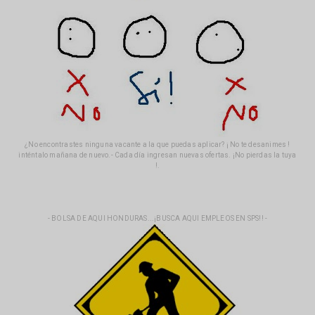
¿No encontrastes ninguna vacante a la que puedas aplicar? ¡ No te desanimes !
inténtalo mañana de nuevo.- Cada día ingresan nuevas ofertas. ¡No pierdas la tuya
!.
- BOLSA DE AQUI HONDURAS...¡BUSCA AQUI EMPLEOS EN SPS!! -