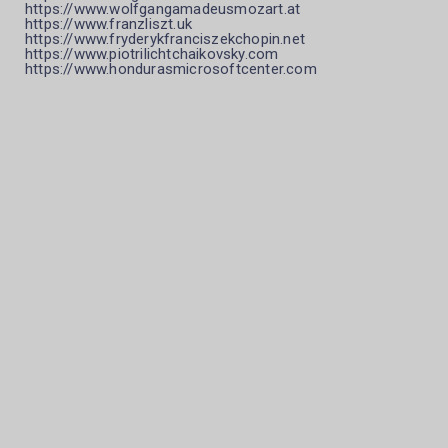
https://www.wolfgangamadeusmozart.at
https://www.franzliszt.uk
https://www.fryderykfranciszekchopin.net
https://www.piotrilichtchaikovsky.com
https://www.hondurasmicrosoftcenter.com