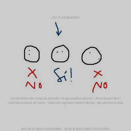
- ¡ NO TE DESANIMES ! -
¿No encontrastes ninguna vacante a la que puedas aplicar? ¡ No te desanimes !
inténtalo mañana de nuevo.- Cada día ingresan nuevas ofertas. ¡No pierdas la tuya
!.
- BOLSA DE AQUI HONDURAS...¡BUSCA AQUI EMPLEOS EN SPS!! -