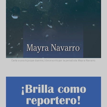
Carta a una hija que duerme, libro escrito por la periodista Mayra Navarro.