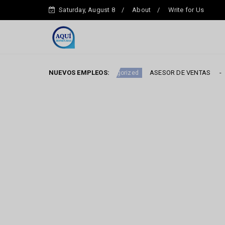
Saturday, August 8
About
Write for Us
 de Cartera
NUEVOS EMPLEOS:
ASESOR DE VENTAS
Uncategorized
Uncategori