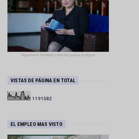
Síguenos en Facebook y dale me gusta a la página
VISTAS DE PÁGINA EN TOTAL
1
1
9
1
5
8
2
EL EMPLEO MAS VISTO