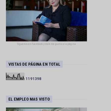
Síguenos en Facebook y dale me gusta a la página
VISTAS DE PÁGINA EN TOTAL
1
1
9
1
3
9
8
EL EMPLEO MAS VISTO