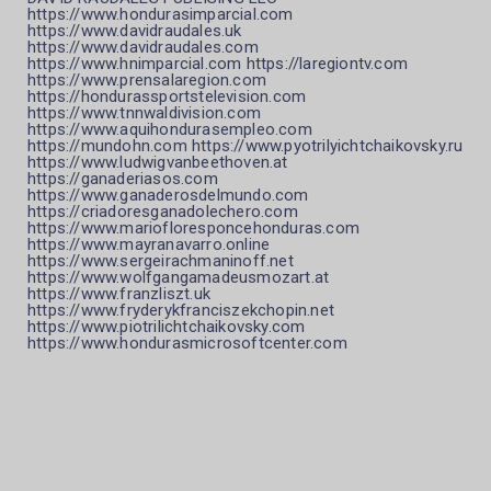
https://www.hondurasimparcial.com
https://www.davidraudales.uk
https://www.davidraudales.com
https://www.hnimparcial.com https://laregiontv.com
https://www.prensalaregion.com
https://hondurassportstelevision.com
https://www.tnnwaldivision.com
https://www.aquihondurasempleo.com
https://mundohn.com https://www.pyotrilyichtchaikovsky.ru
https://www.ludwigvanbeethoven.at
https://ganaderiasos.com
https://www.ganaderosdelmundo.com
https://criadoresganadolechero.com
https://www.mariofloresponcehonduras.com
https://www.mayranavarro.online
https://www.sergeirachmaninoff.net
https://www.wolfgangamadeusmozart.at
https://www.franzliszt.uk
https://www.fryderykfranciszekchopin.net
https://www.piotrilichtchaikovsky.com
https://www.hondurasmicrosoftcenter.com