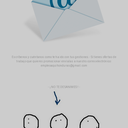
Escríbenos y cuéntanos como te ha ido con tus gestiones.- Si tienes ofertas de
trabajo que quieres promocionar envíalas a nuestro correo electrónico:
empleoaquihonduras@gmail.com
- ¡ NO TE DESANIMES ! -