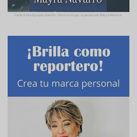
Carta a una hija que duerme, libro escrito por la periodista Mayra Navarro.