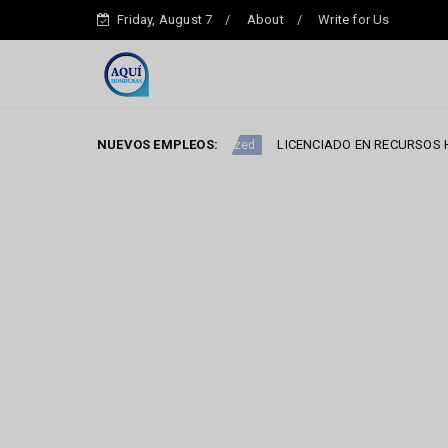
Friday, August 7
About
Write for Us
E VENTAS
NUEVOS EMPLEOS:
LICENCIADO EN RECURSOS HUMANOS
Uncategorized