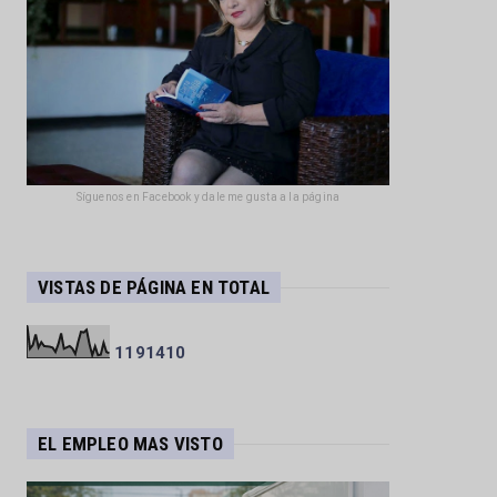
Síguenos en Facebook y dale me gusta a la página
VISTAS DE PÁGINA EN TOTAL
1
1
9
1
4
1
0
EL EMPLEO MAS VISTO