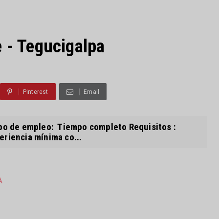
e - Tegucigalpa
Pinterest
Email
 de empleo: Tiempo completo Requisitos :
eriencia mínima co...
A