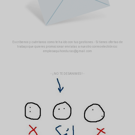
Escríbenos y cuéntanos como te ha ido con tus gestiones.- Si tienes ofertas de
trabajo que quieres promocionar envíalas a nuestro correo electrónico:
empleoaquihonduras@gmail.com
- ¡ NO TE DESANIMES ! -