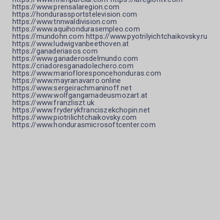
https://www.prensalaregion.com
https://hondurassportstelevision.com
https://www.tnnwaldivision.com
https://www.aquihondurasempleo.com
https://mundohn.com https://www.pyotrilyichtchaikovsky.ru
https://www.ludwigvanbeethoven.at
https://ganaderiasos.com
https://www.ganaderosdelmundo.com
https://criadoresganadolechero.com
https://www.mariofloresponcehonduras.com
https://www.mayranavarro.online
https://www.sergeirachmaninoff.net
https://www.wolfgangamadeusmozart.at
https://www.franzliszt.uk
https://www.fryderykfranciszekchopin.net
https://www.piotrilichtchaikovsky.com
https://www.hondurasmicrosoftcenter.com