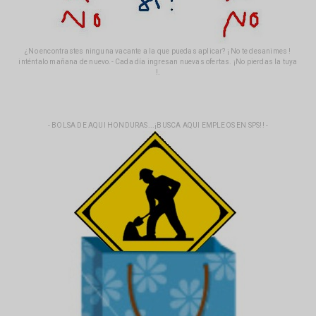
¿No encontrastes ninguna vacante a la que puedas aplicar? ¡ No te desanimes !
inténtalo mañana de nuevo.- Cada día ingresan nuevas ofertas. ¡No pierdas la tuya
!.
- BOLSA DE AQUI HONDURAS...¡BUSCA AQUI EMPLEOS EN SPS!! -