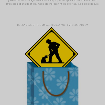
¿No encontrastes ninguna vacante a la que puedas aplicar? ¡ No te desanimes !
inténtalo mañana de nuevo.- Cada día ingresan nuevas ofertas. ¡No pierdas la tuya
!.
- BOLSA DE AQUI HONDURAS...¡BUSCA AQUI EMPLEOS EN SPS!! -