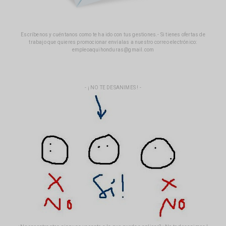
Escríbenos y cuéntanos como te ha ido con tus gestiones.- Si tienes ofertas de
trabajo que quieres promocionar envíalas a nuestro correo electrónico:
empleoaquihonduras@gmail.com
- ¡ NO TE DESANIMES ! -