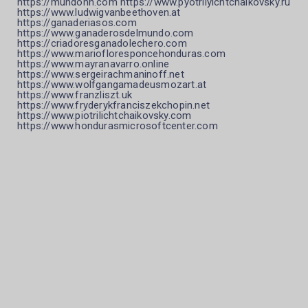
https://mundohn.com https://www.pyotrilyichtchaikovsky.ru
https://www.ludwigvanbeethoven.at
https://ganaderiasos.com
https://www.ganaderosdelmundo.com
https://criadoresganadolechero.com
https://www.mariofloresponcehonduras.com
https://www.mayranavarro.online
https://www.sergeirachmaninoff.net
https://www.wolfgangamadeusmozart.at
https://www.franzliszt.uk
https://www.fryderykfranciszekchopin.net
https://www.piotrilichtchaikovsky.com
https://www.hondurasmicrosoftcenter.com