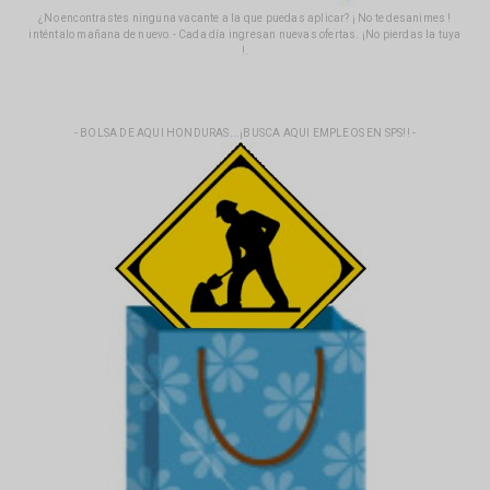
¿No encontrastes ninguna vacante a la que puedas aplicar? ¡ No te desanimes !
inténtalo mañana de nuevo.- Cada día ingresan nuevas ofertas. ¡No pierdas la tuya
!.
- BOLSA DE AQUI HONDURAS...¡BUSCA AQUI EMPLEOS EN SPS!! -