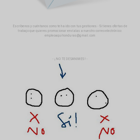
Escríbenos y cuéntanos como te ha ido con tus gestiones.- Si tienes ofertas de
trabajo que quieres promocionar envíalas a nuestro correo electrónico:
empleoaquihonduras@gmail.com
- ¡ NO TE DESANIMES ! -