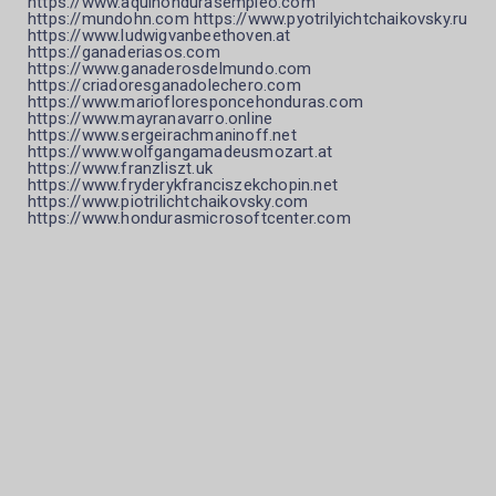
https://www.aquihondurasempleo.com
https://mundohn.com https://www.pyotrilyichtchaikovsky.ru
https://www.ludwigvanbeethoven.at
https://ganaderiasos.com
https://www.ganaderosdelmundo.com
https://criadoresganadolechero.com
https://www.mariofloresponcehonduras.com
https://www.mayranavarro.online
https://www.sergeirachmaninoff.net
https://www.wolfgangamadeusmozart.at
https://www.franzliszt.uk
https://www.fryderykfranciszekchopin.net
https://www.piotrilichtchaikovsky.com
https://www.hondurasmicrosoftcenter.com