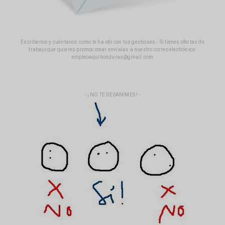
Escríbenos y cuéntanos como te ha ido con tus gestiones.- Si tienes ofertas de
trabajo que quieres promocionar envíalas a nuestro correo electrónico:
empleoaquihonduras@gmail.com
- ¡ NO TE DESANIMES ! -