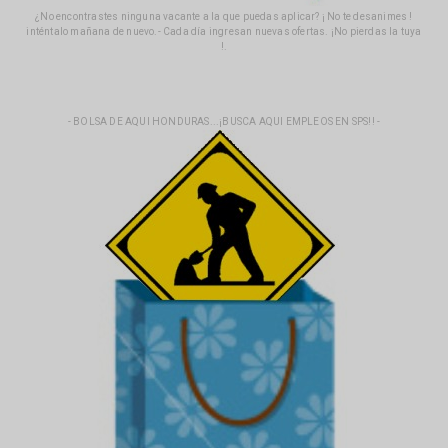
¿No encontrastes ninguna vacante a la que puedas aplicar? ¡ No te desanimes !
inténtalo mañana de nuevo.- Cada día ingresan nuevas ofertas. ¡No pierdas la tuya
!.
- BOLSA DE AQUI HONDURAS...¡BUSCA AQUI EMPLEOS EN SPS!! -