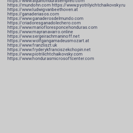
https://www.aquihondurasempleo.com
https://mundohn.com https://www.pyotrilyichtchaikovsky.ru
https://www.ludwigvanbeethoven.at
https://ganaderiasos.com
https://www.ganaderosdelmundo.com
https://criadoresganadolechero.com
https://www.mariofloresponcehonduras.com
https://www.mayranavarro.online
https://www.sergeirachmaninoff.net
https://www.wolfgangamadeusmozart.at
https://www.franzliszt.uk
https://www.fryderykfranciszekchopin.net
https://www.piotrilichtchaikovsky.com
https://www.hondurasmicrosoftcenter.com