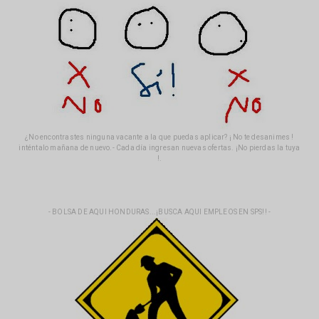
¿No encontrastes ninguna vacante a la que puedas aplicar? ¡ No te desanimes !
inténtalo mañana de nuevo.- Cada día ingresan nuevas ofertas. ¡No pierdas la tuya
!.
- BOLSA DE AQUI HONDURAS...¡BUSCA AQUI EMPLEOS EN SPS!! -