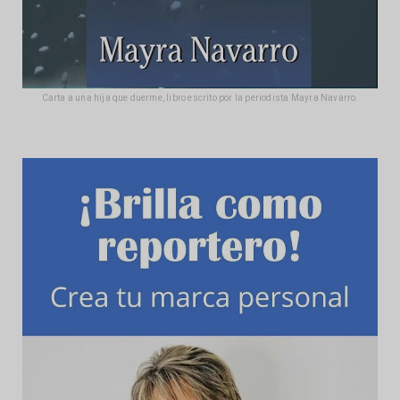
Carta a una hija que duerme, libro escrito por la periodista Mayra Navarro.