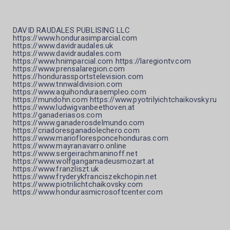
DAVID RAUDALES PUBLISING LLC
https://www.hondurasimparcial.com
https://www.davidraudales.uk
https://www.davidraudales.com
https://www.hnimparcial.com https://laregiontv.com
https://www.prensalaregion.com
https://hondurassportstelevision.com
https://www.tnnwaldivision.com
https://www.aquihondurasempleo.com
https://mundohn.com https://www.pyotrilyichtchaikovsky.ru
https://www.ludwigvanbeethoven.at
https://ganaderiasos.com
https://www.ganaderosdelmundo.com
https://criadoresganadolechero.com
https://www.mariofloresponcehonduras.com
https://www.mayranavarro.online
https://www.sergeirachmaninoff.net
https://www.wolfgangamadeusmozart.at
https://www.franzliszt.uk
https://www.fryderykfranciszekchopin.net
https://www.piotrilichtchaikovsky.com
https://www.hondurasmicrosoftcenter.com