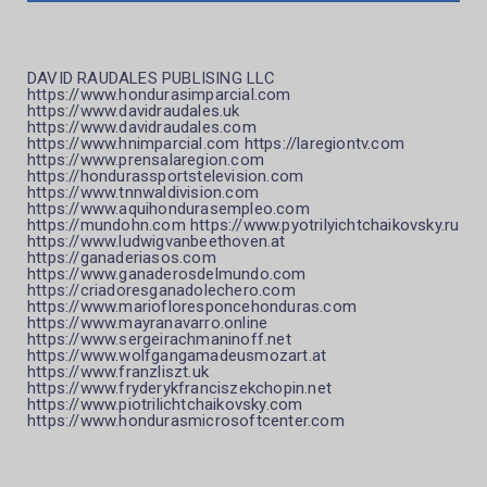
DAVID RAUDALES PUBLISING LLC
https://www.hondurasimparcial.com
https://www.davidraudales.uk
https://www.davidraudales.com
https://www.hnimparcial.com https://laregiontv.com
https://www.prensalaregion.com
https://hondurassportstelevision.com
https://www.tnnwaldivision.com
https://www.aquihondurasempleo.com
https://mundohn.com https://www.pyotrilyichtchaikovsky.ru
https://www.ludwigvanbeethoven.at
https://ganaderiasos.com
https://www.ganaderosdelmundo.com
https://criadoresganadolechero.com
https://www.mariofloresponcehonduras.com
https://www.mayranavarro.online
https://www.sergeirachmaninoff.net
https://www.wolfgangamadeusmozart.at
https://www.franzliszt.uk
https://www.fryderykfranciszekchopin.net
https://www.piotrilichtchaikovsky.com
https://www.hondurasmicrosoftcenter.com