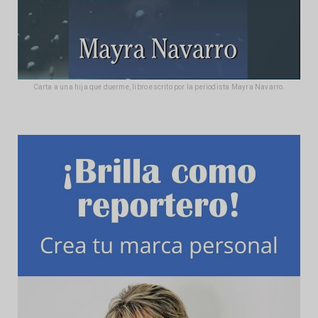
Carta a una hija que duerme, libro escrito por la periodista Mayra Navarro.