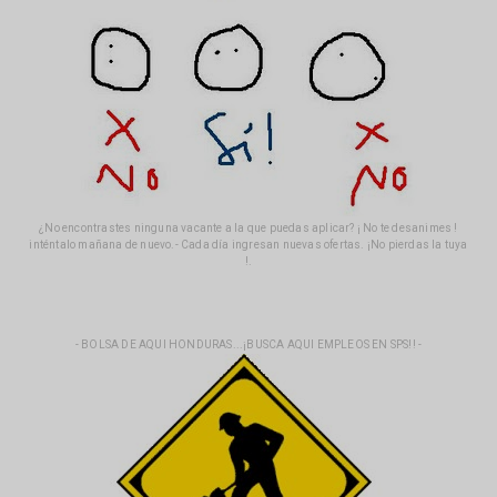
¿No encontrastes ninguna vacante a la que puedas aplicar? ¡ No te desanimes !
inténtalo mañana de nuevo.- Cada día ingresan nuevas ofertas. ¡No pierdas la tuya
!.
- BOLSA DE AQUI HONDURAS...¡BUSCA AQUI EMPLEOS EN SPS!! -