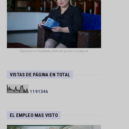
Síguenos en Facebook y dale me gusta a la página
VISTAS DE PÁGINA EN TOTAL
1
1
9
1
3
4
6
EL EMPLEO MAS VISTO