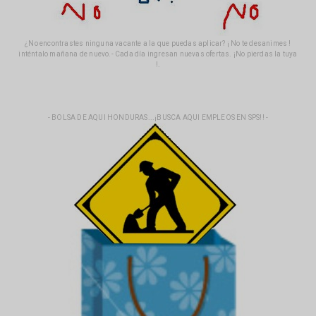
¿No encontrastes ninguna vacante a la que puedas aplicar? ¡ No te desanimes !
inténtalo mañana de nuevo.- Cada día ingresan nuevas ofertas. ¡No pierdas la tuya
!.
- BOLSA DE AQUI HONDURAS...¡BUSCA AQUI EMPLEOS EN SPS!! -