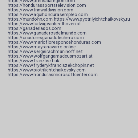
https://www.prensalaregion.com
https://hondurassportstelevision.com
https://www.tnnwaldivision.com
https://www.aquihondurasempleo.com
https://mundohn.com https://www.pyotrilyichtchaikovsky.ru
https://www.ludwigvanbeethoven.at
https://ganaderiasos.com
https://www.ganaderosdelmundo.com
https://criadoresganadolechero.com
https://www.mariofloresponcehonduras.com
https://www.mayranavarro.online
https://www.sergeirachmaninoff.net
https://www.wolfgangamadeusmozart.at
https://www.franzliszt.uk
https://www.fryderykfranciszekchopin.net
https://www.piotrilichtchaikovsky.com
https://www.hondurasmicrosoftcenter.com