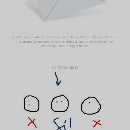
Escríbenos y cuéntanos como te ha ido con tus gestiones.- Si tienes ofertas de
trabajo que quieres promocionar envíalas a nuestro correo electrónico:
empleoaquihonduras@gmail.com
- ¡ NO TE DESANIMES ! -