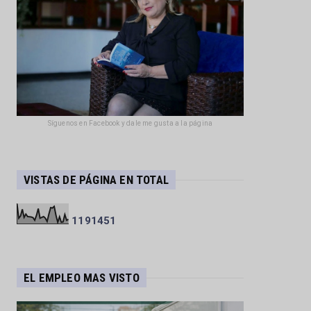
Síguenos en Facebook y dale me gusta a la página
VISTAS DE PÁGINA EN TOTAL
1
1
9
1
4
5
1
EL EMPLEO MAS VISTO