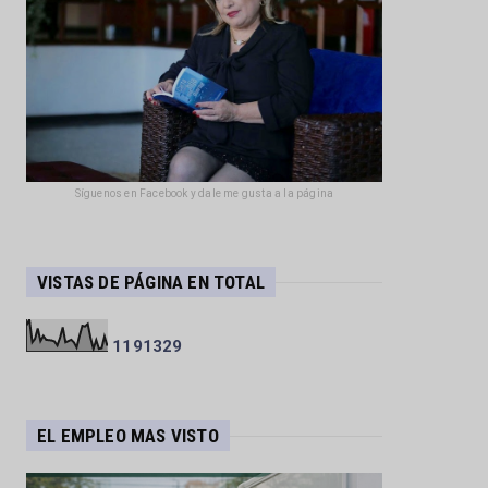
Síguenos en Facebook y dale me gusta a la página
VISTAS DE PÁGINA EN TOTAL
1
1
9
1
3
2
9
EL EMPLEO MAS VISTO