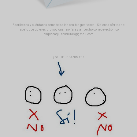
Escríbenos y cuéntanos como te ha ido con tus gestiones.- Si tienes ofertas de
trabajo que quieres promocionar envíalas a nuestro correo electrónico:
empleoaquihonduras@gmail.com
- ¡ NO TE DESANIMES ! -