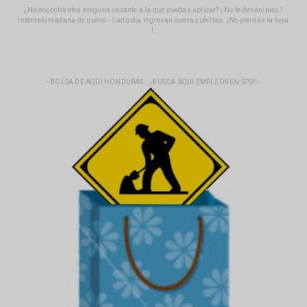
¿No encontrastes ninguna vacante a la que puedas aplicar? ¡ No te desanimes !
inténtalo mañana de nuevo.- Cada día ingresan nuevas ofertas. ¡No pierdas la tuya
!.
- BOLSA DE AQUI HONDURAS...¡BUSCA AQUI EMPLEOS EN SPS!! -