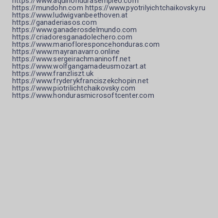
https://www.aquihondurasempleo.com
https://mundohn.com https://www.pyotrilyichtchaikovsky.ru
https://www.ludwigvanbeethoven.at
https://ganaderiasos.com
https://www.ganaderosdelmundo.com
https://criadoresganadolechero.com
https://www.mariofloresponcehonduras.com
https://www.mayranavarro.online
https://www.sergeirachmaninoff.net
https://www.wolfgangamadeusmozart.at
https://www.franzliszt.uk
https://www.fryderykfranciszekchopin.net
https://www.piotrilichtchaikovsky.com
https://www.hondurasmicrosoftcenter.com