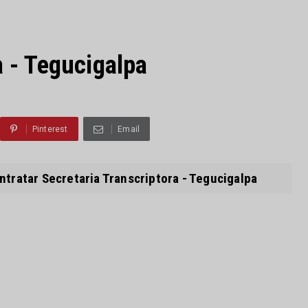
a - Tegucigalpa
Pinterest
Email
ratar Secretaria Transcriptora - Tegucigalpa