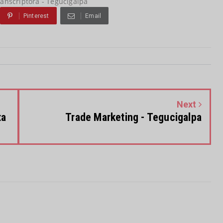
ranscriptora - Tegucigalpa
Pinterest
Email
Next
ta
Trade Marketing - Tegucigalpa