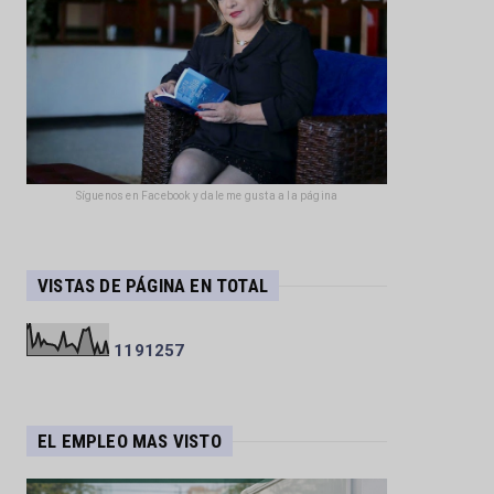
Síguenos en Facebook y dale me gusta a la página
VISTAS DE PÁGINA EN TOTAL
1
1
9
1
2
5
7
EL EMPLEO MAS VISTO