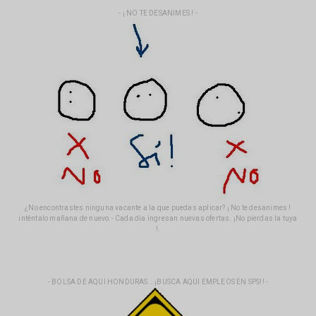
- ¡ NO TE DESANIMES ! -
¿No encontrastes ninguna vacante a la que puedas aplicar? ¡ No te desanimes !
inténtalo mañana de nuevo.- Cada día ingresan nuevas ofertas. ¡No pierdas la tuya
!.
- BOLSA DE AQUI HONDURAS...¡BUSCA AQUI EMPLEOS EN SPS!! -