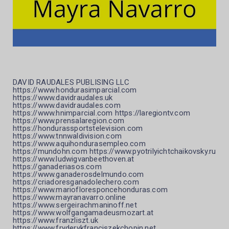
DAVID RAUDALES PUBLISING LLC
https://www.hondurasimparcial.com
https://www.davidraudales.uk
https://www.davidraudales.com
https://www.hnimparcial.com https://laregiontv.com
https://www.prensalaregion.com
https://hondurassportstelevision.com
https://www.tnnwaldivision.com
https://www.aquihondurasempleo.com
https://mundohn.com https://www.pyotrilyichtchaikovsky.ru
https://www.ludwigvanbeethoven.at
https://ganaderiasos.com
https://www.ganaderosdelmundo.com
https://criadoresganadolechero.com
https://www.mariofloresponcehonduras.com
https://www.mayranavarro.online
https://www.sergeirachmaninoff.net
https://www.wolfgangamadeusmozart.at
https://www.franzliszt.uk
https://www.fryderykfranciszekchopin.net