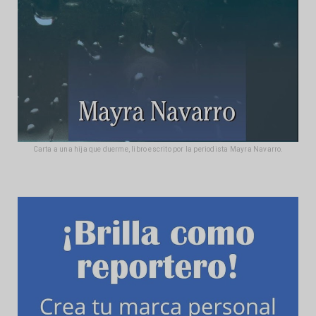
Carta a una hija que duerme, libro escrito por la periodista Mayra Navarro.