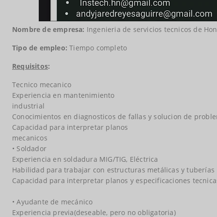
Nombre de empresa:
Ingenieria de servicios tecnicos de Ho
Tipo de empleo:
Tiempo completo
Requisitos
:
Tecnico mecanico
Experiencia en mantenimiento
industrial
Conocimientos en diagnosticos de fallas y solucion de probl
Capacidad para interpretar planos
mecanicos
• Soldador
Experiencia en soldadura MIG/TIG, Eléctrica
Habilidad para trabajar con estructuras metálicas y tuberías
Capacidad para interpretar planos y especificaciones tecnica
• Ayudante de mecánico
Experiencia previa(deseable, pero no obligatoria)