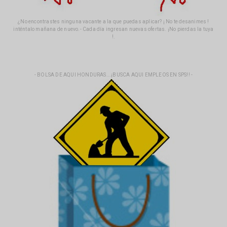
¿No encontrastes ninguna vacante a la que puedas aplicar? ¡ No te desanimes !
inténtalo mañana de nuevo.- Cada día ingresan nuevas ofertas. ¡No pierdas la tuya
!.
- BOLSA DE AQUI HONDURAS...¡BUSCA AQUI EMPLEOS EN SPS!! -