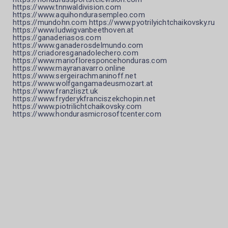
https://www.tnnwaldivision.com
https://www.aquihondurasempleo.com
https://mundohn.com https://www.pyotrilyichtchaikovsky.ru
https://www.ludwigvanbeethoven.at
https://ganaderiasos.com
https://www.ganaderosdelmundo.com
https://criadoresganadolechero.com
https://www.mariofloresponcehonduras.com
https://www.mayranavarro.online
https://www.sergeirachmaninoff.net
https://www.wolfgangamadeusmozart.at
https://www.franzliszt.uk
https://www.fryderykfranciszekchopin.net
https://www.piotrilichtchaikovsky.com
https://www.hondurasmicrosoftcenter.com