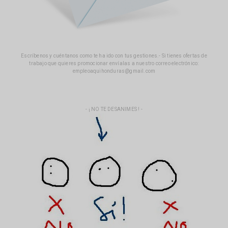
Escríbenos y cuéntanos como te ha ido con tus gestiones.- Si tienes ofertas de
trabajo que quieres promocionar envíalas a nuestro correo electrónico:
empleoaquihonduras@gmail.com
- ¡ NO TE DESANIMES ! -