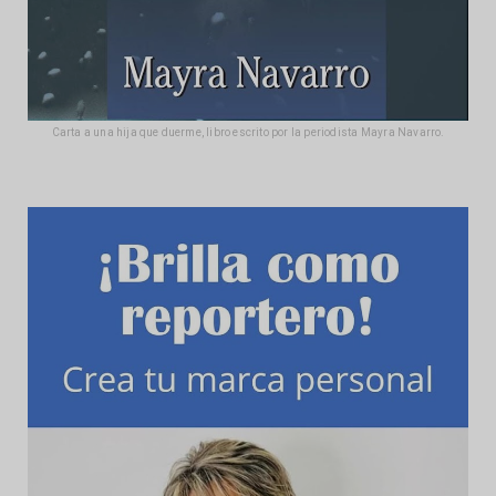
Carta a una hija que duerme, libro escrito por la periodista Mayra Navarro.