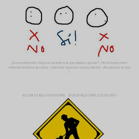
¿No encontrastes ninguna vacante a la que puedas aplicar? ¡ No te desanimes !
inténtalo mañana de nuevo.- Cada día ingresan nuevas ofertas. ¡No pierdas la tuya
!.
- BOLSA DE AQUI HONDURAS...¡BUSCA AQUI EMPLEOS EN SPS!! -