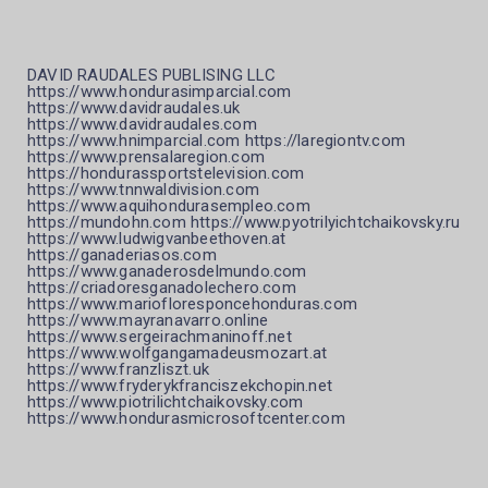
DAVID RAUDALES PUBLISING LLC
https://www.hondurasimparcial.com
https://www.davidraudales.uk
https://www.davidraudales.com
https://www.hnimparcial.com https://laregiontv.com
https://www.prensalaregion.com
https://hondurassportstelevision.com
https://www.tnnwaldivision.com
https://www.aquihondurasempleo.com
https://mundohn.com https://www.pyotrilyichtchaikovsky.ru
https://www.ludwigvanbeethoven.at
https://ganaderiasos.com
https://www.ganaderosdelmundo.com
https://criadoresganadolechero.com
https://www.mariofloresponcehonduras.com
https://www.mayranavarro.online
https://www.sergeirachmaninoff.net
https://www.wolfgangamadeusmozart.at
https://www.franzliszt.uk
https://www.fryderykfranciszekchopin.net
https://www.piotrilichtchaikovsky.com
https://www.hondurasmicrosoftcenter.com