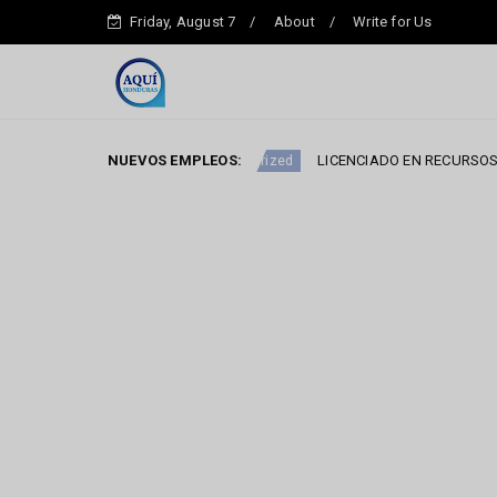
Friday, August 7
About
Write for Us
DE VENTAS
NUEVOS EMPLEOS:
LICENCIADO EN RECURSOS HUMANO
Uncategorized