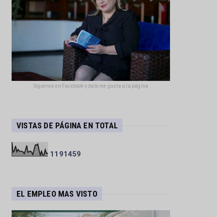
Síguenos en Facebook y dale me gusta a la página
VISTAS DE PÁGINA EN TOTAL
1
1
9
1
4
5
9
EL EMPLEO MAS VISTO